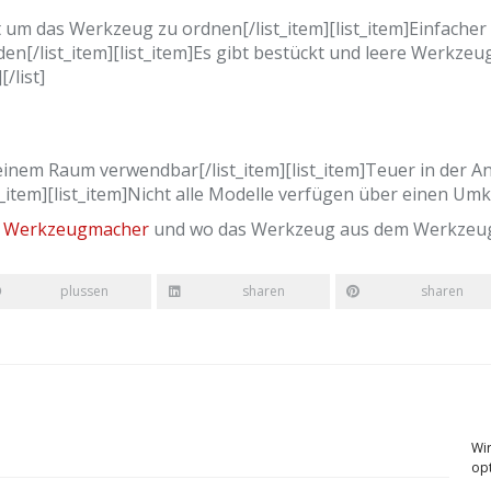
et um das Werkzeug zu ordnen[/list_item][list_item]Einfache
en[/list_item][list_item]Es gibt bestückt und leere Werkzeu
/list]
n einem Raum verwendbar[/list_item][list_item]Teuer in der An
_item][list_item]Nicht alle Modelle verfügen über einen Umkip
r
Werkzeugmacher
und wo das Werkzeug aus dem Werkzeu
plussen
sharen
sharen
Wi
opt