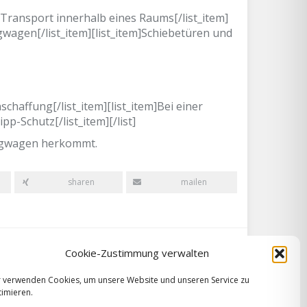
r Transport innerhalb eines Raums[/list_item]
gwagen[/list_item][list_item]Schiebetüren und
schaffung[/list_item][list_item]Bei einer
p-Schutz[/list_item][/list]
gwagen herkommt.
sharen
mailen
Cookie-Zustimmung verwalten
Als Amazon-Partner verdiene ich an
qualifizierten Verkäufen.
r verwenden Cookies, um unsere Website und unseren Service zu
imieren.