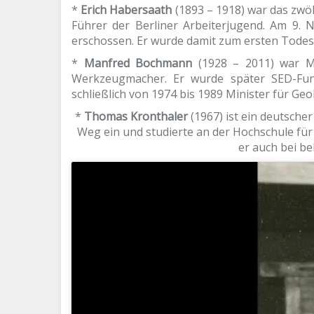
*
Erich Habersaath
(1893 – 1918) war das zwöl
Führer der Berliner Arbeiterjugend. Am 9.
erschossen. Er wurde damit zum ersten Tode
*
Manfred Bochmann
(1928 – 2011) war Mi
Werkzeugmacher. Er wurde später SED-Funk
schließlich von 1974 bis 1989 Minister für Geo
*
Thomas Kronthaler
(1967) ist ein deutsch
Weg ein und studierte an der Hochschule fü
er auch bei b