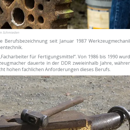
m Schmieden
ie Berufsbezeichnung seit Januar 1987 Werkzeugmechanike
entechnik.
„Facharbeiter für Fertigungsmittel“. Von 1986 bis 1990 w
eugmacher dauerte in der DDR zweieinhalb Jahre, währen
cht hohen fachlichen Anforderungen dieses Berufs.