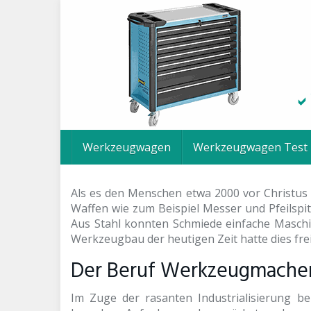
Skip
to
main
content
Werkzeugwagen
Werkzeugwagen Test
Als es den Menschen etwa 2000 vor Christus 
Waffen wie zum Beispiel Messer und Pfeilspit
Aus Stahl konnten Schmiede einfache Maschi
Werkzeugbau der heutigen Zeit hatte dies freili
Der Beruf Werkzeugmacher –
Im Zuge der rasanten Industrialisierung be