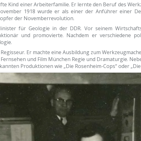
fte Kind einer Arbeiterfamilie. Er lernte den Beruf des Wer
 November 1918 wurde er als einer der Anführer einer De
sopfer der Novemberrevolution.
nister für Geologie in der DDR. Vor seinem Wirtschaft
tionär und promovierte. Nachdem er verschiedene poli
logie.
er Regisseur. Er machte eine Ausbildung zum Werkzeugmache
r Fernsehen und Film München Regie und Dramaturgie. Neb
ekannten Produktionen wie „Die Rosenheim-Cops“ oder „Die 