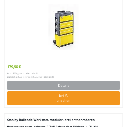
179,90 €
inkl. 19% gesetzlicher MwSt.
Zuletzt aktualisiert am: 5. August 2026 23:58
Details
bei
ansehen
Stanley Rollende Werkstatt, modular, drei entnehmbaren
Werkzeugboxen, robuste 7 Zoll Schwerlast-Rädern, 1-79-206