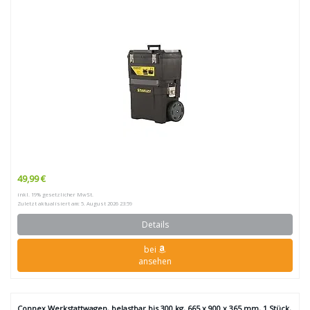
49,99 €
inkl. 19% gesetzlicher MwSt.
Zuletzt aktualisiert am: 5. August 2026 23:59
Details
bei
ansehen
Connex Werkstattwagen, belastbar bis 300 kg, 665 x 900 x 365 mm, 1 Stück,