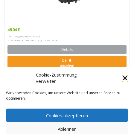
46,04 €
inkl. 19% gesetzlicher MwSt.
Zuletzt aktualisiert am: 5. August 2026 23:58
Details
bei
ansehen
Cookie-Zustimmung
verwalten
Wir verwenden Cookies, um unsere Website und unseren Service zu
optimieren.
Cookies akzeptieren
Als Amazon-Partner verdiene ich an qualifizierten Verkäufen.
Ablehnen