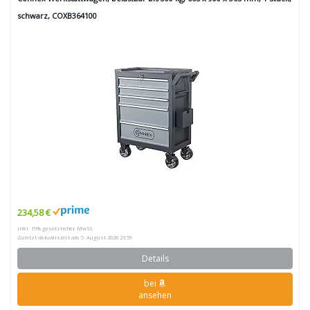
schwarz, COXB364100
234,58 €
inkl. 19% gesetzlicher MwSt.
Zuletzt aktualisiert am: 5. August 2026 23:59
Details
bei
ansehen