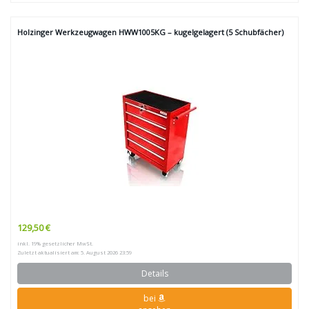
Holzinger Werkzeugwagen HWW1005KG – kugelgelagert (5 Schubfächer)
129,50 €
inkl. 19% gesetzlicher MwSt.
Zuletzt aktualisiert am: 5. August 2026 23:59
Details
bei