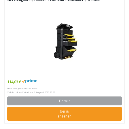
114,03 €
inkl. 19% gesetzlicher MwSt.
Zuletzt aktualisiert am: 5. August 2026 23:58
Details
bei
ansehen