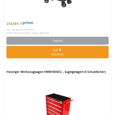
234,58 €
inkl. 19% gesetzlicher MwSt.
Zuletzt aktualisiert am: 5. August 2026 23:59
Details
bei
ansehen
Holzinger Werkzeugwagen HWW1005KG – kugelgelagert (5 Schubfächer)